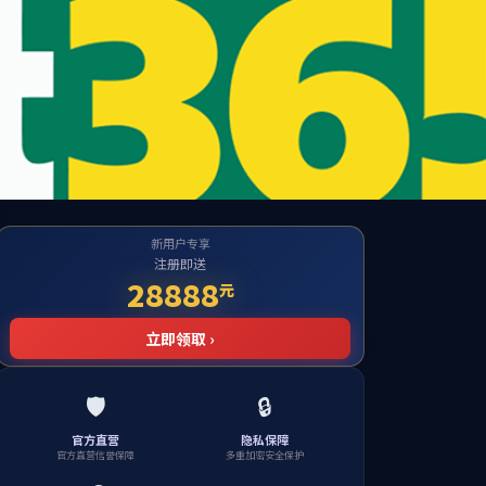
信息登录
|
图书馆
|
ENGLISH
|
机构导航
政策法规
|
教师工作