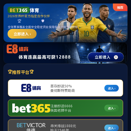
sunbet(中国区)官方网站
网站首页
2026年8月8日 星期六
首页
|
组织机构
|
人事新闻
|
通知公告
|
人才招
人力资源部
首页
组织机构
您当前所在位置：
首页 >