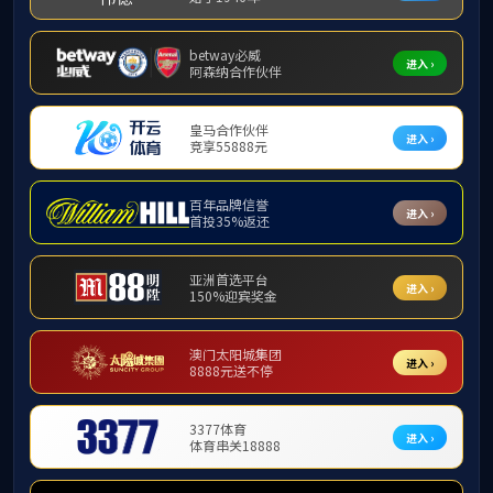
sunbet官网2023
人事新闻
sunbet官网2023
通知公告
sunbet官网庆祝20
sunbet官网庆祝20
人才招聘
sunbet官网庆祝20
sunbet官网202
博士后
sunbet官网202
sunbet官网2023
师资队伍
sunbet官网2023
sunbet官网2023
sunbet
sunbet官网2023
下载专区
sunbet官网202
关于公布sunbet官
政策法规
sunbet官网2023