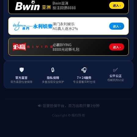
三、招聘岗位和要求
本次招聘
体育教师（
专业技术岗位
）
3
四、薪酬待遇
按照国家、省政策规定的事业单位
在编
五、招聘程序
（
一
）报名
1.
报名基本条件
（
1
）符合招聘岗位要求（见附件）。
（
2
）具有中华人民共和国国籍，思想