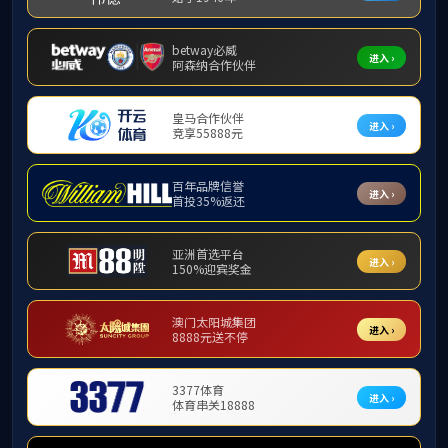
sunbet官网是东莞市政府下属公益一类
的规定，决定招聘3名聘用人员。为确保招聘工
一、指导思想和目的
以习近平新时代中国特色社会主义思想为指
原则，采用考试、择优聘用的办法招聘相关人员
二、招聘岗位和要求
本次招聘3个专业技术岗位，共3人，具体要求
三、薪酬待遇
聘用人员工资待遇按学院相关文件发放。