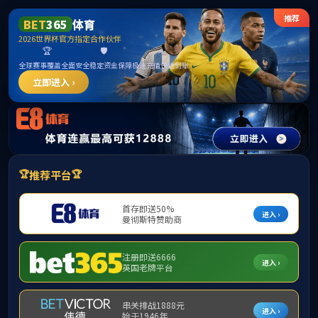
sunbet(中国区)官方网站
网站首页
2026年8月8日 星期六
首页
|
组织机构
|
人事新闻
|
通知公告
|
人才招
您当前所在位置：
首页
>
人才招聘
>
教学科研岗位
> 正文
关于《sunbet官网2024年第
发布单位：人力资源部人事科
发布时间：
202