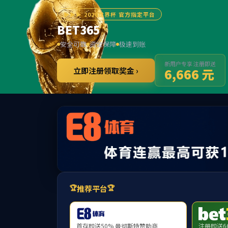
网站首页
2026年8
首页
|
组织机构
|
您当前所在位置：
首页
>
下载专区
> 正文
发布单位：