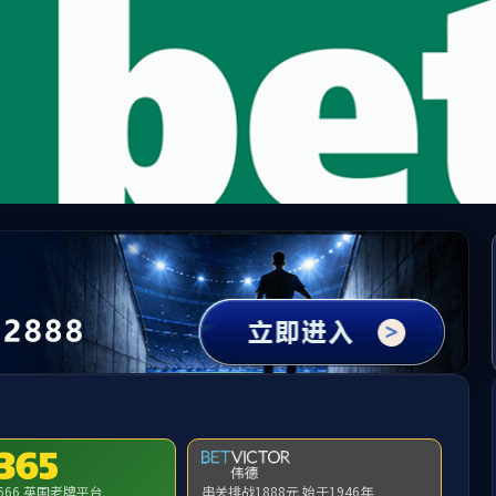
sunbet(中国区)官方网站
月8日 星期六
办公
人事新闻
|
通知公告
|
人才招聘
|
博士后
|
师资队伍
|
sunbet
|
下载专区
|
sunbet官网教职工进修假销假申请表
发布时间：
2024-10-25
字体大小：
大
中
小