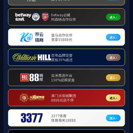
经过考核、考察等程序，拟聘用黄家裕到su
公示期间，如对拟聘用人员有异议，请以书
系方式，匿名信函将不予受理。
公示时间：2024年5月21日至5月27日（5